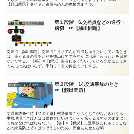
【頻出問題】タイヤと路面ろめんの摩擦力まさつ...
第１段階 6.交差点などの通行・
第１段階 6.交差点などの通行・踏切
踏切 ☞【頻出問題】
交差点【頻出問題】交差点こうさてんが渋滞じゅうたいしているとき
は、車くるまの間あいだを抜ぬけてすみやかに渋滞じゅうたいを回避
かいひする。 【答】×【解説】渋滞じゅうたいしている交差点こうさ
てんには入はいらず、手前てまえで停止ていしする。 ...
第２段階 14.交通事故のとき
第２段階 14.交通事故のとき
☞【頻出問題】
交通事故発生時【頻出問題】交通事故こうつうじこが起おきたなら、
事故現場じこげんばは警察官けいさつかんが来くるまでそのままにし
ておかなければならない。 【答】×【解説】二重事故にじゅうじこな
どの続発防止ぞくはつぼうしのため、安全あんぜんな場...