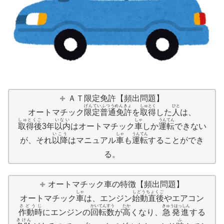
ＡＴ限定免許【頻出問題】
げんていふつうめんきょ
しゅとく
ひと
オートマチック
限定普通免許
を
取得
した
人
は、
しゅとくご
いない
しゃ
うんてん
取得後
3年
以内
はオートマチック
車
しか
運転
できない
いこう
しゃ
うんてん
が、それ
以降
はマニュアル
車
も
運転
することができ
る。
オートマチック車の特徴【頻出問題】
しゃ
しどうちょくご
オートマチック
車
は、エンジン
始動直後
やエアコン
さどうじ
かいてんすう
たか
きゅうはっしん
作動時
にエンジンの
回転数
が
高
くなり、
急発進
する
きけん
ふ