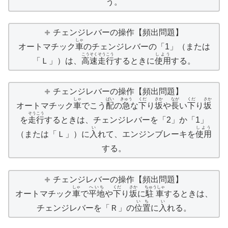
う。
チェンジレバーの操作【頻出問題】
しゃ
オートマチック
車
のチェンジレバーの「1」（または
こうそくそうこう
しよう
「Ｌ」）は、
高速走行
するときに
使用
する。
チェンジレバーの操作【頻出問題】
しゃ
ばい
きゅう
くだ
さか
なが
くだ
さか
オートマチック
車
でこう
配
の
急
な
下
り
坂
や
長
い
下
り
坂
そうこう
を
走行
するときは、チェンジレバーを「2」か「1」
い
しよう
（または「Ｌ」）に
入
れて、エンジンブレーキを
使用
する。
チェンジレバーの操作【頻出問題】
しゃ
へいち
くだ
さか
ちゅうしゃ
オートマチック
車
で
平地
や
下
り
坂
に
駐車
するときは、
いち
い
チェンジレバーを「Ｒ」の
位置
に
入
れる。