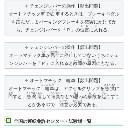
チェンジレバーの操作【頻出問題】
しゃ
ちゅうしゃ
オートマチック
車
で
駐車
するときは、ブレーキペダル
ふ
かくじつ
を
踏
んだままパーキングブレーキを
確実
にかけてか
いち
い
ら、チェンジレバーを「Ｐ」の
位置
に
入
れる。
チェンジレバーの操作【頻出問題】
しゃ
かんぜん
ていし
オートマチック
車
が
完全
に
停止
していないうちにチェ
い
こしょう
げんいん
ンジレバーを「Ｐ」に
入
れると
故障
の
原因
にもなる。
オートマチック二輪車【頻出問題】
にりんしゃ
きゅうげき
オートマチック
二輪車
は、アクセルグリップを
急激
に
まわ
きゅうはっしん
ついとつ
おま
じこ
おこ
回
すと、
急発進
して
追突
などの
思
わぬ
事故
を
起
こすこ
ちゅうい
ひつよう
とがあるので、
注意
が
必要
である。
全国の運転免許センター・試験場一覧