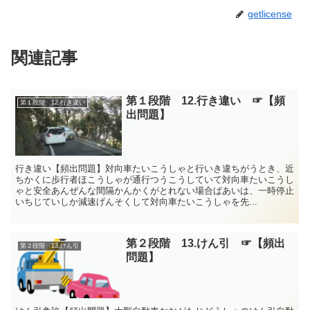
getlicense
関連記事
第１段階 12.行き違い ☞【頻
第１段階 12.行き違い
出問題】
行き違い【頻出問題】対向車たいこうしゃと行いき違ちがうとき、近
ちかくに歩行者ほこうしゃが通行つうこうしていて対向車たいこうし
ゃと安全あんぜんな間隔かんかくがとれない場合ばあいは、一時停止
いちじていしか減速げんそくして対向車たいこうしゃを先...
第２段階 13.けん引 ☞【頻出
第２段階 13.けん引
問題】