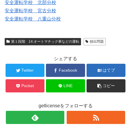
安全運転学校 北部分校
安全運転学校 宮古分校
安全運転学校 八重山分校
第１段階 14.オートマチック車などの運転
頻出問題
シェアする
Twitter
Facebook
はてブ
Pocket
LINE
コピー
getlicenseをフォローする