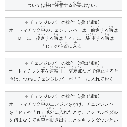
とく
ちゅうい
ひつよう
ついては
特
に
注意
する
必要
はない。
チェンジレバーの操作【頻出問題】
しゃ
ぜんしん
とき
オートマチック
車
のチェンジレバーは、
前進
する
時
は
こうたい
とき
ちゅうしゃ
とき
「Ｄ」に、
後退
する
時
は「Ｐ」に、
駐車
する
時
は
いち
いれ
「Ｒ」の
位置
に
入
る。
チェンジレバーの操作【頻出問題】
しゃ
うんてん
ちゅう
こうさてん
ていし
オートマチック
車
を
運転
中
、
交差点
などで
停止
すると
い
きは、つねにチェンジレバーが「P」 に
入
れておく。
チェンジレバーの操作【頻出問題】
しゃ
オートマチック
車
のエンジンをかけ、チェンジレバー
いがい
い
を「Ｐ」や「Ｎ」
以外
に
入
れたとき、アクセルペダル
ふ
くるま
うご
だ
を
踏
まなくても
車
が
動
き
出
すことをキックダウンとい