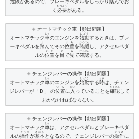
危険
があるので、ブレーキペダルをしっかり
踏
んでお
ひつよう
く
必要
がある。
オートマチック車【頻出問題】
しゃ
しどう
オートマチック
車
のエンジンを
始動
するときは、ブレ
ふ
いち
かくにん
ーキペダルを
踏
んでその
位置
を
確認
し、アクセルペダ
いち
め
み
かくにん
ルの
位置
を
目
で
見
て
確認
する。
チェンジレバーの操作【頻出問題】
しゃ
しどう
とき
オートマチック
車
のエンジンを
始動
する
時
は、チェン
いち
はい
かくにん
ジレバーが「Ｄ」 の
位置
に
入
っていることを
確認
して
おかなければならない。
チェンジレバーの操作【頻出問題】
しゃ
オートマチック
車
は、アクセルペダルとブレーキペダ
そうさ
きほん
そうさ
ルの
操作
が
基本
となるので、チェンジレバーの
操作
に