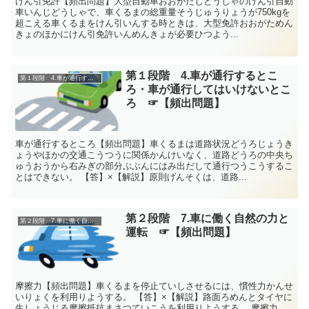
けん引免許【頻出問題】大型自動車おおがたじどうしゃのけん引自動
車いんじどうしゃで、車くるまの総重量そうじゅうりょうが750kgを
超こえる車くるまをけん引いんする時ときは、大型免許おおがためん
きょのほかにけん引免許いんめんきょが必要ひつよう...
第１段階 4.車が通行するとこ
第１段階 4.車が通行するところ・車が通行してはいけないところ
ろ・車が通行してはいけないとこ
ろ ☞【頻出問題】
車が通行するところ【頻出問題】車くるまは道路状況どうろじょうき
ょうやほかの交通こうつうに関係かんけいなく、道路どうろの中央ち
ゅうおうから右みぎの部分ぶぶんにはみ出だして通行つうこうするこ
とはできない。 【答】×【解説】原則げんそくは、道路...
第２段階 7.車に働く自然の力と
第２段階 7.車に働く自然の力と運転
運転 ☞【頻出問題】
摩擦力【頻出問題】車くるまを停止ていしさせるには、慣性力かんせ
いりょくを利用りようする。 【答】×【解説】路面ろめんとタイヤに
生しょうじる摩擦抵抗まさつていこうを利用りようする。 摩擦力