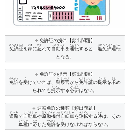
免許証の携帯【頻出問題】
めんきょしょ
いえ
わす
じどうしゃ
うんてん
むめんきょうんてん
免許証
を
家
に
忘
れて
自動車
を
運転
すると、
無免許運転
となる。
免許証の提示【頻出問題】
めんきょ
う
けいさつかん
めんきょしょ
ていじ
もと
免許
を
受
けていれば、
警察官
から
免許証
の
提示
を
求
め
ていじ
ひつよう
られても
提示
する
必要
はない。
運転免許の種類【頻出問題】
どうろ
じどうしゃ
げんどうきつきじてんしゃ
うんてん
とき
道路
で
自動車
や
原動機付自転車
を
運転
する
時
は、その
しゃしゅ
おう
めんきょ
う
車種
に
応
じた
免許
を
受
けなければならない。