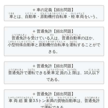
車の定義【頻出問題】
くるま
じどうしゃ
げんどうきつきじどうしゃ
けいしゃりょう
車
とは、
自動車
・
原動機付自転車
・
軽車両
をいう。
普通免許【頻出問題】
ふつうめんきょ
う
ひと
ふつうじどうしゃ
普通免許
を
受
けている
人
は、
普通自動車
のほか、
こがたとくしゅじどうしゃ
げんどうきつきじてんしゃ
うんてん
小型特殊自動車
と
原動機付自転車
を
運転
することがで
きる。
普通免許【頻出問題】
ふつうめんきょ
うんてん
じょうようていいん
じょうげん
にんいか
普通免許
で
運転
できる
乗車定員
の
上限
は、10
人以下
である。
普通免許【頻出問題】
しゃりょうそうじゅうりょう
みまん
かもつじどうしゃ
ふつうめんきょ
車両総重量
3.5トン
未満
の
貨物自動車
は、
普通免許
うんてん
で
運転
できる。