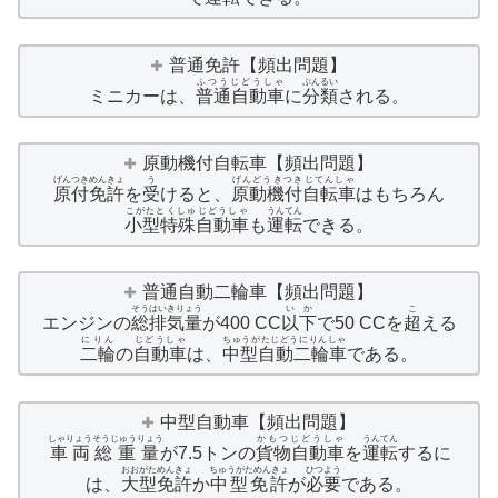
普通免許【頻出問題】
ふつうじどうしゃ
ぶんるい
ミニカーは、
普通自動車
に
分類
される。
原動機付自転車【頻出問題】
げんつきめんきょ
う
げんどうきつきじてんしゃ
原付免許
を
受
けると、
原動機付自転車
はもちろん
こがたとくしゅじどうしゃ
うんてん
小型特殊自動車
も
運転
できる。
普通自動二輪車【頻出問題】
そう
はいきりょう
いか
こ
エンジンの
総
排気量
が400 CC
以下
で50 CCを
超
える
にりん
じどうしゃ
ちゅうがたじどうにりんしゃ
二輪
の
自動車
は、
中型自動二輪車
である。
中型自動車【頻出問題】
しゃりょう
そうじゅうりょう
かもつじどうしゃ
うんてん
車両
総重量
が7.5トンの
貨物自動車
を
運転
するに
おおがためんきょ
ちゅうがためんきょ
ひつよう
は、
大型免許
か
中型免許
が
必要
である。