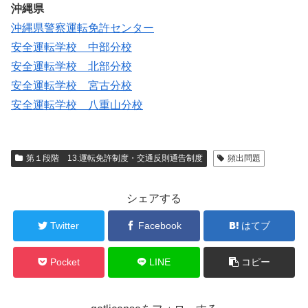
沖縄県
沖縄県警察運転免許センター
安全運転学校 中部分校
安全運転学校 北部分校
安全運転学校 宮古分校
安全運転学校 八重山分校
第１段階 13.運転免許制度・交通反則通告制度
頻出問題
シェアする
Twitter
Facebook
はてブ
Pocket
LINE
コピー