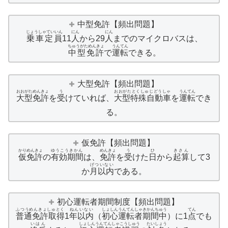
中型免許【頻出問題】
じょうしゃていいん
にん
にん
乗車定員
11
人
から29
人
までのマイクロバスは、
ちゅうがためんきょ
うんてん
中型免許
で
運転
できる。
大型免許【頻出問題】
おおがためんきょ
う
おおがたとくしゅじどうしゃ
うんてん
大型免許
を
受
けていれば、
大型特殊自動車
を
運転
でき
る。
仮免許【頻出問題】
かり
めんきょ
ゆうこうきかん
めんきょ
う
ひ
きさん
仮
免許
の
有効期間
は、
免許
を
受
けた
日
から
起算
して3
げついない
か
月以内
である。
初心運転者期間制度【頻出問題】
ふつうめんきょしゅとく
ねんいない
しょしんうんてんしゃきかんちゅう
てん
普通免許取得
1
年以内
（
初心運転者期間中
）に1
点
でも
いはん
しょしんうんてんしゃこうしゅう
たいしょう