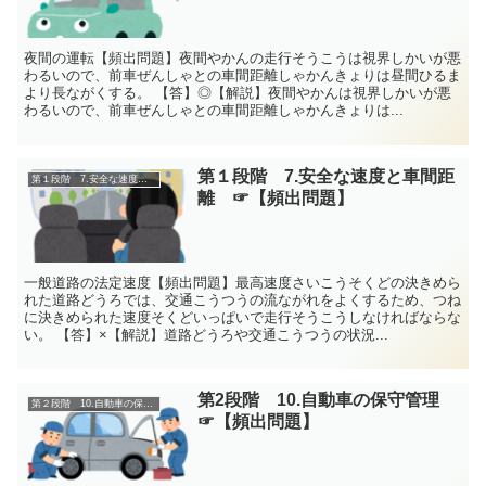
夜間の運転【頻出問題】夜間やかんの走行そうこうは視界しかいが悪
わるいので、前車ぜんしゃとの車間距離しゃかんきょりは昼間ひるま
より長ながくする。 【答】◎【解説】夜間やかんは視界しかいが悪
わるいので、前車ぜんしゃとの車間距離しゃかんきょりは...
第１段階 7.安全な速度と車間距
第１段階 7.安全な速度と車間距離
離 ☞【頻出問題】
一般道路の法定速度【頻出問題】最高速度さいこうそくどの決きめら
れた道路どうろでは、交通こうつうの流ながれをよくするため、つね
に決きめられた速度そくどいっぱいで走行そうこうしなければならな
い。 【答】×【解説】道路どうろや交通こうつうの状況...
第2段階 10.自動車の保守管理
第２段階 10.自動車の保守管理
☞【頻出問題】