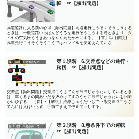
転 ☞【頻出問題】
高速道路に入る前の心得【頻出問題】高速走行こうそくそうこうする
ときは、一般道路いっぱんどうろを走行そうこうする時ときより、タ
イヤの空気圧くうきあつをやや高たかめにする。 【答】◎【解説】
高速走行こうそくそうこうではハンドルを安定あんていさ...
第１段階 6.交差点などの通行・
第１段階 6.交差点などの通行・踏切
踏切 ☞【頻出問題】
交差点【頻出問題】交差点こうさてんが渋滞じゅうたいしているとき
は、車くるまの間あいだを抜ぬけてすみやかに渋滞じゅうたいを回避
かいひする。 【答】×【解説】渋滞じゅうたいしている交差点こうさ
てんには入はいらず、手前てまえで停止ていしする。 ...
第２段階 8.悪条件下での運転
第２段階 8.悪条件下での運転
☞【頻出問題】