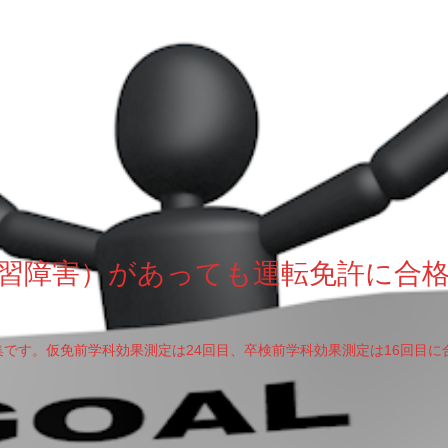
習障害）があっても運転免許に合
です。仮免前学科効果測定は24回目、卒検前学科効果測定は16回目に